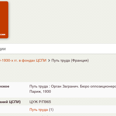
ции
-1930-х гг. в фондах ЦСПИ
Путь труда (Франция)
еское
Путь труда : Орган Загранич. Бюро оппозиционеров
Париж, 1930
аний ЦСПИ)
ЦУЖ Р/П965
Путь труда
(1)